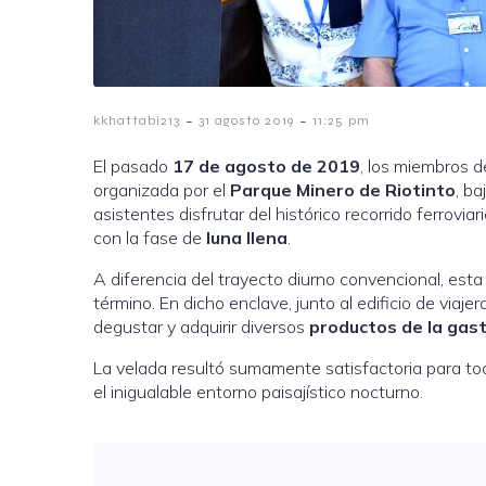
-
-
kkhattabi213
31 agosto 2019
11:25 pm
El pasado
17 de agosto de 2019
, los miembros d
organizada por el
Parque Minero de Riotinto
, b
asistentes disfrutar del histórico recorrido ferrovi
con la fase de
luna llena
.
A diferencia del trayecto diurno convencional, esta
término. En dicho enclave, junto al edificio de viaj
degustar y adquirir diversos
productos de la gas
La velada resultó sumamente satisfactoria para to
el inigualable entorno paisajístico nocturno.