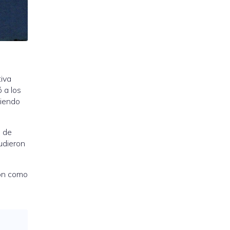
tiva
ó a los
diendo
n de
pudieron
ión como