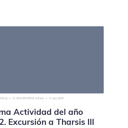
-
-
i213
17 diciembre 2022
11:42 pm
ima Actividad del año
. Excursión a Tharsis III